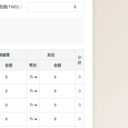
金額(TWD)：
項雜費
其他
小
計
金額
幣別
金額
0
0
0
0