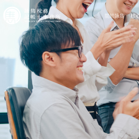
關於詠雋
核