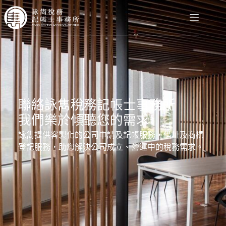
聯絡詠雋稅務記帳士事務所
我們樂於傾聽您的需求
詠雋提供客製化的公司申請及記帳服務，借址及商標
登記服務，助您解決公司成立、營運中的稅務需求。