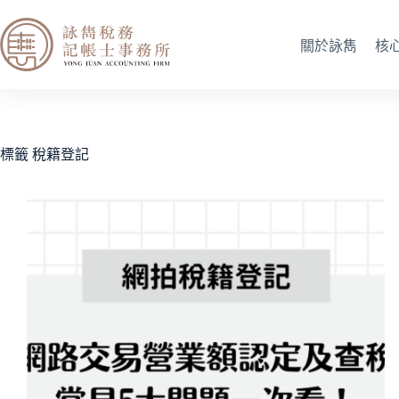
關於詠雋
核
標籤
稅籍登記