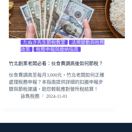
たぬき先生節稅教室
法規變動與稅務
政策
稅務申報與繳納指南
竹北創業老闆必看：伙食費調高後如何節稅？
伙食費調高至每月3,000元，竹北老闆如何正確
處理稅務申報？本指南提供詳細的扣繳申報步
驟與節稅建議，助您輕鬆應對營所稅結算！
詠雋稅務
2024-11-01