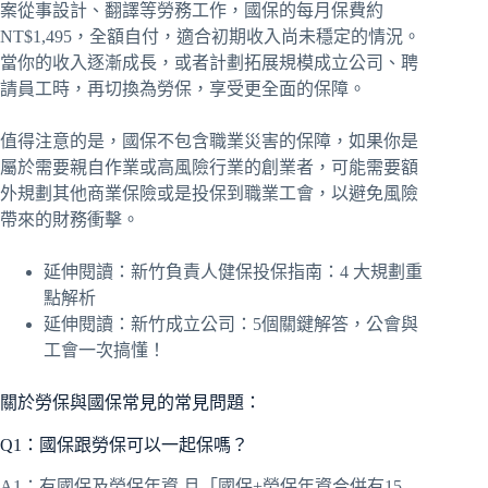
案從事設計、翻譯等勞務工作，國保的每月保費約
NT$1,495，全額自付，適合初期收入尚未穩定的情況。
當你的收入逐漸成長，或者計劃拓展規模成立公司、聘
請員工時，再切換為勞保，享受更全面的保障。
值得注意的是，國保不包含職業災害的保障，如果你是
屬於需要親自作業或高風險行業的創業者，可能需要額
外規劃其他商業保險或是投保到職業工會，以避免風險
帶來的財務衝擊。
延伸閱讀：
新竹負責人健保投保指南：4 大規劃重
點解析
延伸閱讀：
新竹成立公司：5個關鍵解答，公會與
工會一次搞懂！
關於勞保與國保常見的常見問題：
Q1：國保跟勞保可以一起保嗎？
A1：有國保及勞保年資,且「國保+勞保年資合併有15