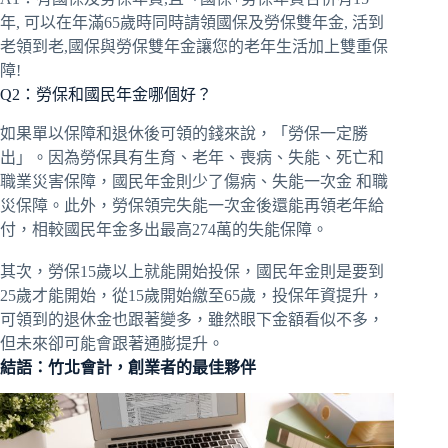
年, 可以在年滿65歲時同時請領國保及勞保雙年金, 活到
老領到老,國保與勞保雙年金讓您的老年生活加上雙重保
障!
Q2：勞保和國民年金哪個好？
如果單以保障和退休後可領的錢來說，「勞保一定勝
出」。因為勞保具有生育、老年、喪病、失能、死亡和
職業災害保障，國民年金則少了傷病、失能一次金 和職
災保障。此外，勞保領完失能一次金後還能再領老年給
付，相較國民年金多出最高274萬的失能保障。
其次，勞保15歲以上就能開始投保，國民年金則是要到
25歲才能開始，從15歲開始繳至65歲，投保年資提升，
可領到的退休金也跟著變多，雖然眼下金額看似不多，
但未來卻可能會跟著通膨提升。
結語：竹北會計，創業者的最佳夥伴