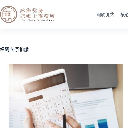
關於詠雋
核
標籤
免予扣繳