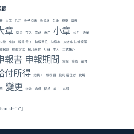
標籤
天
人工
信託
免予扣繳
免扣繳
免繳
印章
填表
大章
小章
奬金
存入
完成
專用
帳戶
憑單
扣繳
應該
所得 電子
扣繳單位
扣繳率
扣繳率 扶養親屬
繳稅額
扣繳辦法
按月給付
月薪
本人
正式帳戶
申報書
申報期間
簽證
籌備
給付
給付所得
給員工
繳稅額
股利 居住者
說明
變更
明
辦法
過程
開戶
雇主
高額
hfcm id="5"]