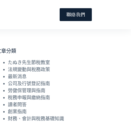
聯絡我們
文章分類
たぬき先生節稅教室
法規變動與稅務政策
最新消息
公司及行號登記指南
勞健保管理與指南
稅務申報與繳納指南
讀者問答
創業指南
財務、會計與稅務基礎知識