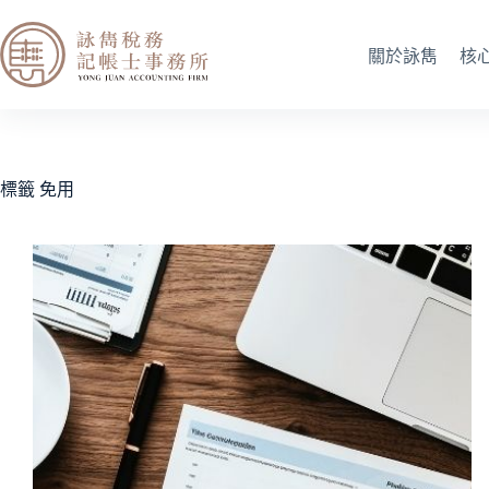
關於詠雋
核
標籤
免用