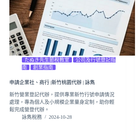
たぬき先生節稅教室
公司及行號登記指
南
創業指南
申請企業社、商行 |新竹桃園代辦 | 詠雋
新竹營業登記代辦，提供專業新竹行號申請情況
處理，專為個人及小規模企業量身定制，助你輕
鬆完成營登代辦。
詠雋稅務
2024-10-28