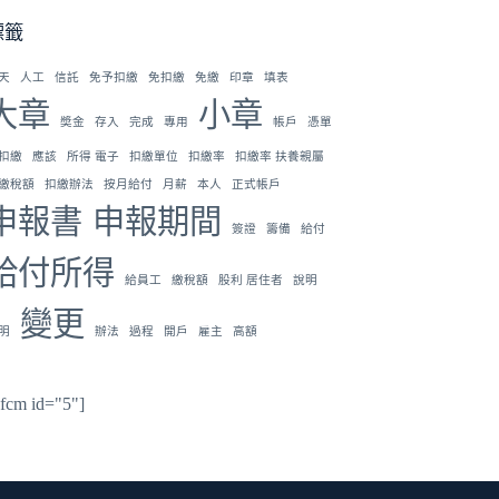
標籤
天
人工
信託
免予扣繳
免扣繳
免繳
印章
填表
大章
小章
奬金
存入
完成
專用
帳戶
憑單
扣繳
應該
所得 電子
扣繳單位
扣繳率
扣繳率 扶養親屬
繳稅額
扣繳辦法
按月給付
月薪
本人
正式帳戶
申報書
申報期間
簽證
籌備
給付
給付所得
給員工
繳稅額
股利 居住者
說明
變更
明
辦法
過程
開戶
雇主
高額
hfcm id="5"]