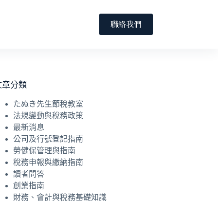
聯絡我們
文章分類
たぬき先生節稅教室
法規變動與稅務政策
最新消息
公司及行號登記指南
勞健保管理與指南
稅務申報與繳納指南
讀者問答
創業指南
財務、會計與稅務基礎知識