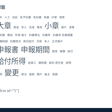
標籤
天
人工
信託
免予扣繳
免扣繳
免繳
印章
填表
大章
小章
奬金
存入
完成
專用
帳戶
憑單
扣繳
應該
所得 電子
扣繳單位
扣繳率
扣繳率 扶養親屬
繳稅額
扣繳辦法
按月給付
月薪
本人
正式帳戶
申報書
申報期間
簽證
籌備
給付
給付所得
給員工
繳稅額
股利 居住者
說明
變更
明
辦法
過程
開戶
雇主
高額
hfcm id="5"]