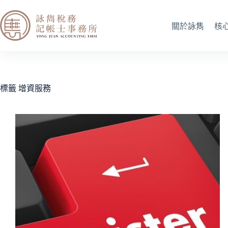
關於詠雋
核
標籤
增資服務