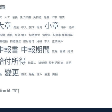
標籤
天
人工
信託
免予扣繳
免扣繳
免繳
印章
填表
大章
小章
奬金
存入
完成
專用
帳戶
憑單
扣繳
應該
所得 電子
扣繳單位
扣繳率
扣繳率 扶養親屬
繳稅額
扣繳辦法
按月給付
月薪
本人
正式帳戶
申報書
申報期間
簽證
籌備
給付
給付所得
給員工
繳稅額
股利 居住者
說明
變更
明
辦法
過程
開戶
雇主
高額
hfcm id="5"]