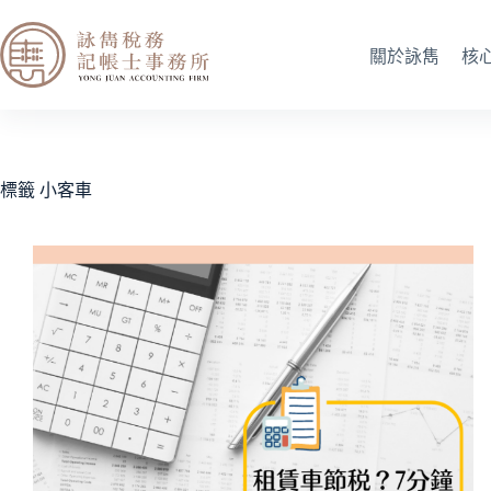
關於詠雋
核
標籤
小客車