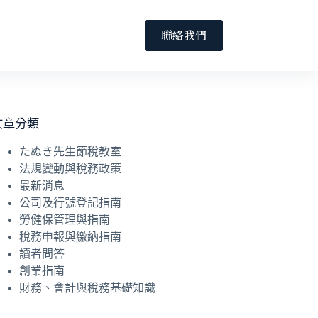
聯絡我們
文章分類
たぬき先生節稅教室
法規變動與稅務政策
最新消息
公司及行號登記指南
勞健保管理與指南
稅務申報與繳納指南
讀者問答
創業指南
財務、會計與稅務基礎知識