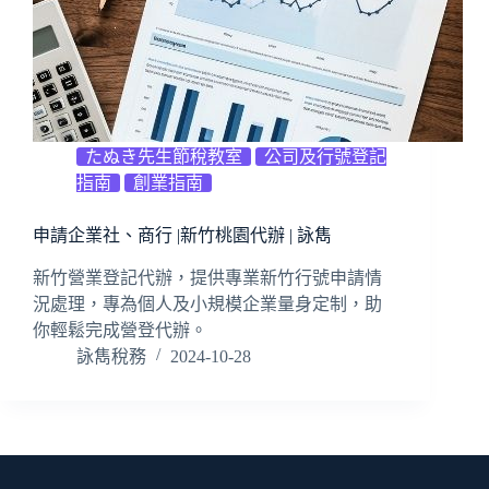
たぬき先生節稅教室
公司及行號登記
指南
創業指南
申請企業社、商行 |新竹桃園代辦 | 詠雋
新竹營業登記代辦，提供專業新竹行號申請情
況處理，專為個人及小規模企業量身定制，助
你輕鬆完成營登代辦。
詠雋稅務
2024-10-28