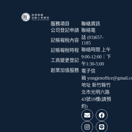
服務項目
聯絡資訊
公司登記申請
聯絡電
話 (03)657-
記帳報稅內容
1185
聯絡時間 上午
記帳報稅時程
9:00-12:00｜下
工商變更登記
午1:30-5:00
創業加值服務
電子信
箱 yongjenoffice@gmail.
地址 新竹縣竹
北市光明六路
43號10樓(請預
約)