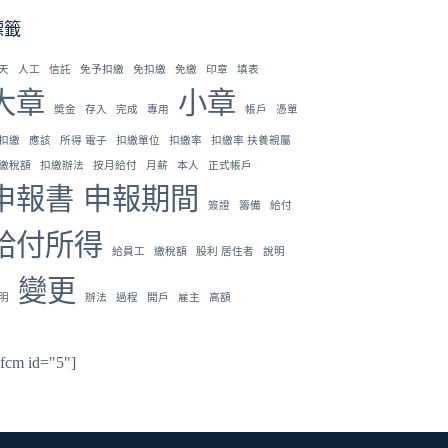
標籤
天
人工
信託
免予扣繳
免扣繳
免繳
印章
填表
大章
小章
奬金
存入
完成
專用
帳戶
憑單
扣繳
應該
所得 電子
扣繳單位
扣繳率
扣繳率 扶養親屬
繳稅額
扣繳辦法
按月給付
月薪
本人
正式帳戶
申報書
申報期間
簽證
籌備
給付
給付所得
給員工
繳稅額
股利 居住者
說明
變更
明
辦法
過程
開戶
雇主
高額
hfcm id="5"]