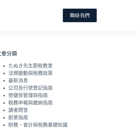
聯絡我們
文章分類
たぬき先生節稅教室
法規變動與稅務政策
最新消息
公司及行號登記指南
勞健保管理與指南
稅務申報與繳納指南
讀者問答
創業指南
財務、會計與稅務基礎知識