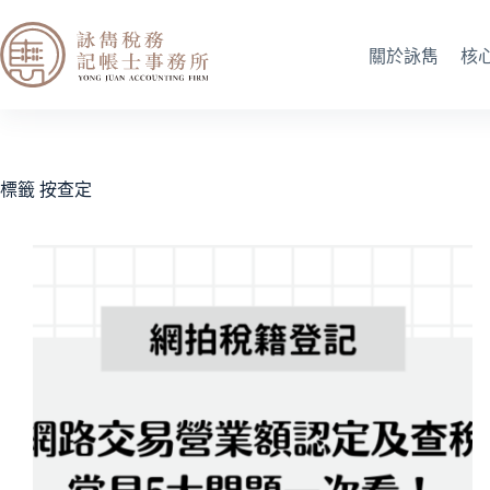
關於詠雋
核
標籤
按查定