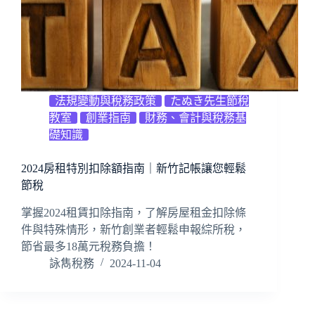
法規變動與稅務政策
たぬき先生節稅
教室
創業指南
財務、會計與稅務基
礎知識
2024房租特別扣除額指南｜新竹記帳讓您輕鬆
節稅
掌握2024租賃扣除指南，了解房屋租金扣除條
件與特殊情形，新竹創業者輕鬆申報綜所稅，
節省最多18萬元稅務負擔！
詠雋稅務
2024-11-04