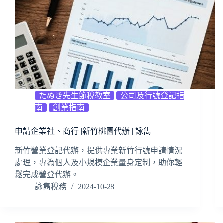
たぬき先生節稅教室
公司及行號登記指
南
創業指南
申請企業社、商行 |新竹桃園代辦 | 詠雋
新竹營業登記代辦，提供專業新竹行號申請情況
處理，專為個人及小規模企業量身定制，助你輕
鬆完成營登代辦。
詠雋稅務
2024-10-28