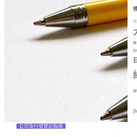
三
應
扣
證
[
公司及行號登記指南