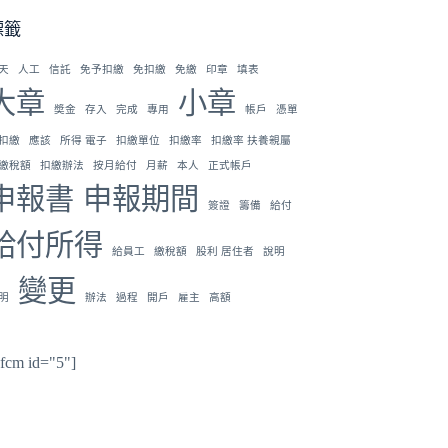
標籤
天
人工
信託
免予扣繳
免扣繳
免繳
印章
填表
大章
小章
奬金
存入
完成
專用
帳戶
憑單
扣繳
應該
所得 電子
扣繳單位
扣繳率
扣繳率 扶養親屬
繳稅額
扣繳辦法
按月給付
月薪
本人
正式帳戶
申報書
申報期間
簽證
籌備
給付
給付所得
給員工
繳稅額
股利 居住者
說明
變更
明
辦法
過程
開戶
雇主
高額
hfcm id="5"]