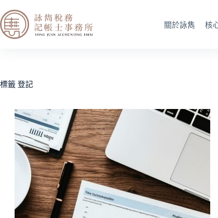
關於詠雋
核
標籤
登記