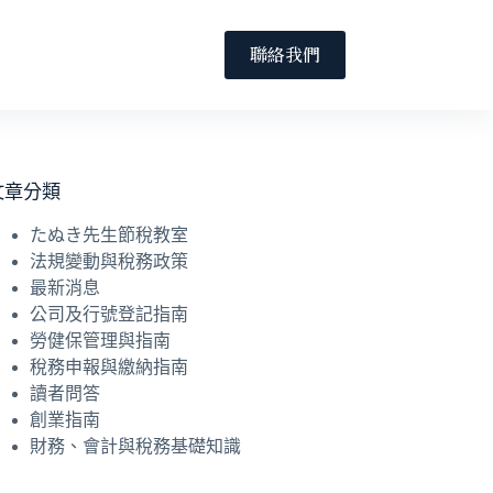
聯絡我們
文章分類
たぬき先生節稅教室
法規變動與稅務政策
最新消息
公司及行號登記指南
勞健保管理與指南
稅務申報與繳納指南
讀者問答
創業指南
財務、會計與稅務基礎知識