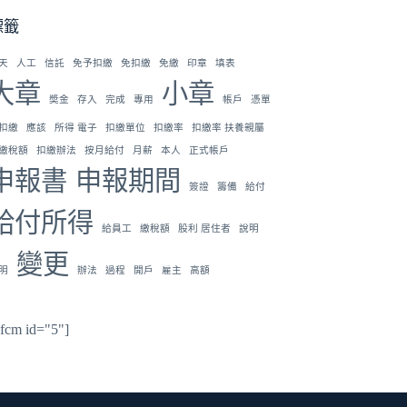
標籤
天
人工
信託
免予扣繳
免扣繳
免繳
印章
填表
大章
小章
奬金
存入
完成
專用
帳戶
憑單
扣繳
應該
所得 電子
扣繳單位
扣繳率
扣繳率 扶養親屬
繳稅額
扣繳辦法
按月給付
月薪
本人
正式帳戶
申報書
申報期間
簽證
籌備
給付
給付所得
給員工
繳稅額
股利 居住者
說明
變更
明
辦法
過程
開戶
雇主
高額
hfcm id="5"]