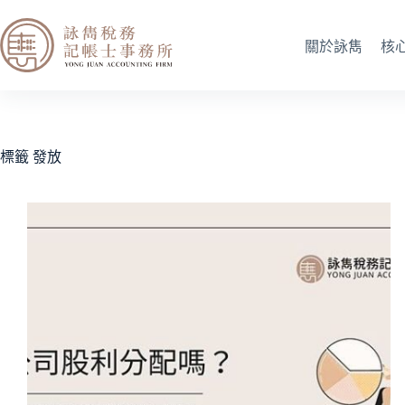
關於詠雋
核
標籤
發放