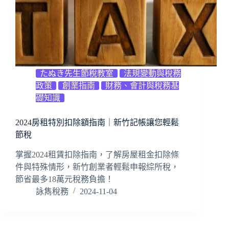
たぬき先生節稅教室
法規變動與稅務
政策
創業指南
財務、會計與稅務基
礎知識
2024房租特別扣除額指南｜新竹記帳讓您輕鬆
節稅
掌握2024租賃扣除指南，了解房屋租金扣除條
件與特殊情形，新竹創業者輕鬆申報綜所稅，
節省最多18萬元稅務負擔！
詠雋稅務
2024-11-04