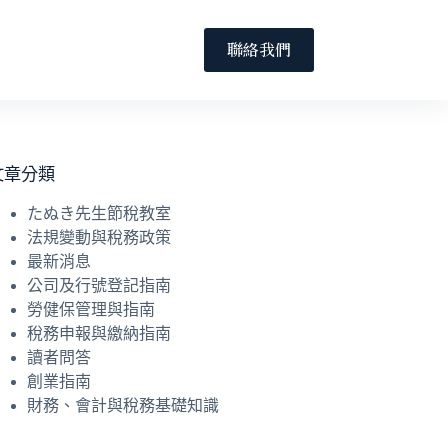
聯絡我們
文章分類
たぬき先生節稅教室
法規變動與稅務政策
最新消息
公司及行號登記指南
勞健保管理與指南
稅務申報與繳納指南
讀者問答
創業指南
財務、會計與稅務基礎知識