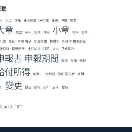
標籤
天
人工
信託
免予扣繳
免扣繳
免繳
印章
填表
大章
小章
奬金
存入
完成
專用
帳戶
憑單
扣繳
應該
所得 電子
扣繳單位
扣繳率
扣繳率 扶養親屬
繳稅額
扣繳辦法
按月給付
月薪
本人
正式帳戶
申報書
申報期間
簽證
籌備
給付
給付所得
給員工
繳稅額
股利 居住者
說明
變更
明
辦法
過程
開戶
雇主
高額
hfcm id="5"]