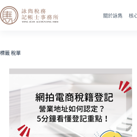
關於詠雋
核
標籤
稅單