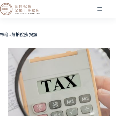
標籤
#網拍稅務 揭露