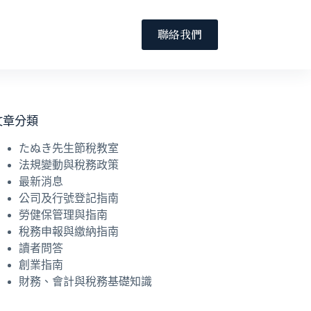
聯絡我們
文章分類
たぬき先生節稅教室
法規變動與稅務政策
最新消息
公司及行號登記指南
勞健保管理與指南
稅務申報與繳納指南
讀者問答
創業指南
財務、會計與稅務基礎知識