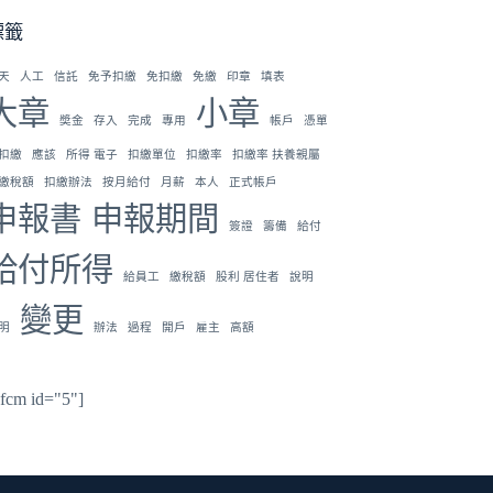
標籤
天
人工
信託
免予扣繳
免扣繳
免繳
印章
填表
大章
小章
奬金
存入
完成
專用
帳戶
憑單
扣繳
應該
所得 電子
扣繳單位
扣繳率
扣繳率 扶養親屬
繳稅額
扣繳辦法
按月給付
月薪
本人
正式帳戶
申報書
申報期間
簽證
籌備
給付
給付所得
給員工
繳稅額
股利 居住者
說明
變更
明
辦法
過程
開戶
雇主
高額
hfcm id="5"]