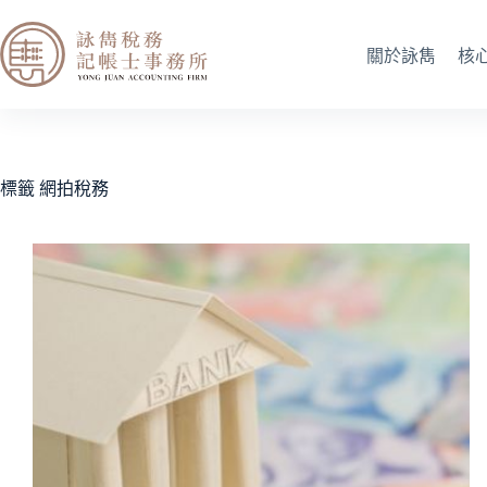
關於詠雋
核
標籤
網拍稅務