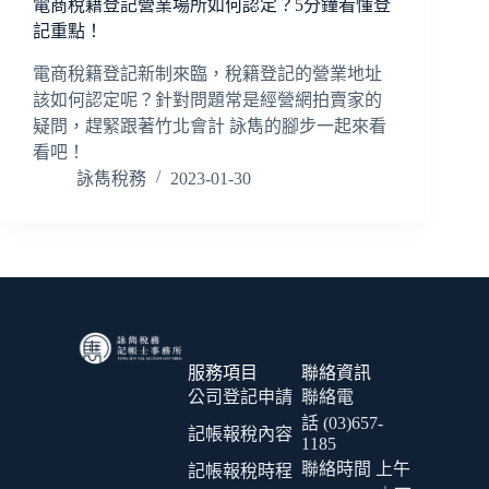
電商稅籍登記營業場所如何認定？5分鐘看懂登
記重點！
電商稅籍登記新制來臨，稅籍登記的營業地址
該如何認定呢？針對問題常是經營網拍賣家的
疑問，趕緊跟著竹北會計 詠雋的腳步一起來看
看吧！
詠雋稅務
2023-01-30
服務項目
聯絡資訊
公司登記申請
聯絡電
話 (03)657-
記帳報稅內容
1185
聯絡時間 上午
記帳報稅時程