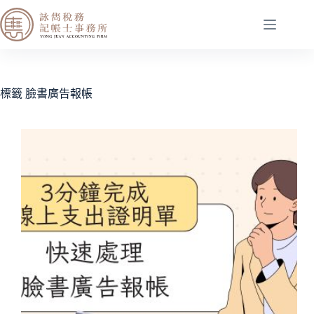
標籤
臉書廣告報帳