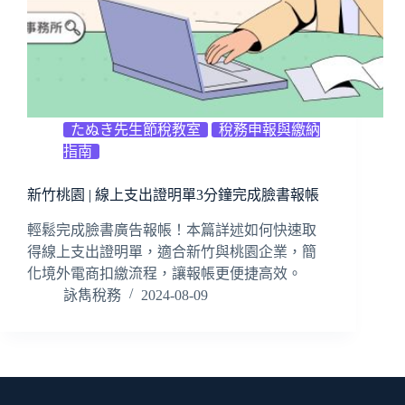
たぬき先生節稅教室
稅務申報與繳納
指南
新竹桃園 | 線上支出證明單3分鐘完成臉書報帳
輕鬆完成臉書廣告報帳！本篇詳述如何快速取
得線上支出證明單，適合新竹與桃園企業，簡
化境外電商扣繳流程，讓報帳更便捷高效。
詠雋稅務
2024-08-09