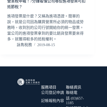
營業稅申報！7分鐘看懂公司哪些進項發票可扣
抵節稅？
進項發票是什麼？又稱為進項憑證。簡單的
說，就是公司因為購買營業所必須的物品或勞
務時，收到別的公司行號開給你的統一發票。
當公司的進項發票拿到的要比銷貨發票要來得
多，就獲得較多的抵稅權利。
詠雋稅務
2019-08-15
服務項目
聯絡資訊
公司登記申請
聯絡電
話 (03)657-
記帳報稅內容
1185