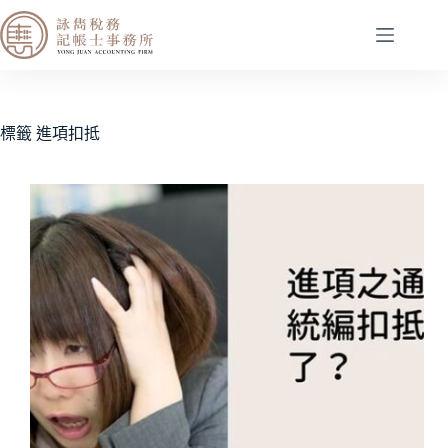
標籤
進項扣抵