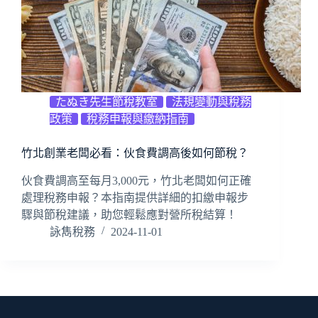
たぬき先生節稅教室
法規變動與稅務
政策
稅務申報與繳納指南
竹北創業老闆必看：伙食費調高後如何節稅？
伙食費調高至每月3,000元，竹北老闆如何正確
處理稅務申報？本指南提供詳細的扣繳申報步
驟與節稅建議，助您輕鬆應對營所稅結算！
詠雋稅務
2024-11-01