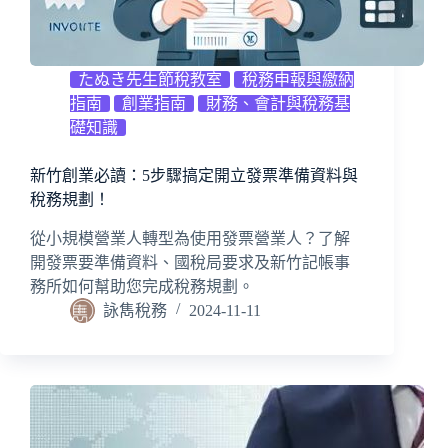
たぬき先生節稅教室
稅務申報與繳納
指南
創業指南
財務、會計與稅務基
礎知識
新竹創業必讀：5步驟搞定開立發票準備資料與
稅務規劃！
從小規模營業人轉型為使用發票營業人？了解
開發票要準備資料、國稅局要求及新竹記帳事
務所如何幫助您完成稅務規劃。
詠雋稅務
2024-11-11