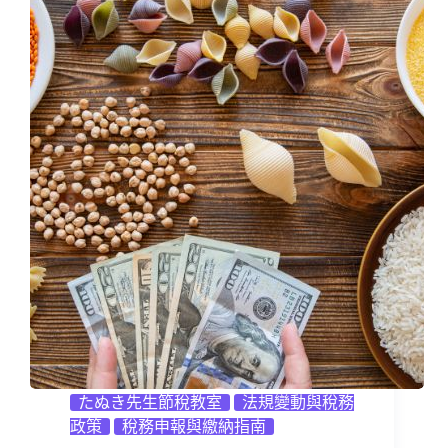
たぬき先生節稅教室
法規變動與稅務
政策
稅務申報與繳納指南