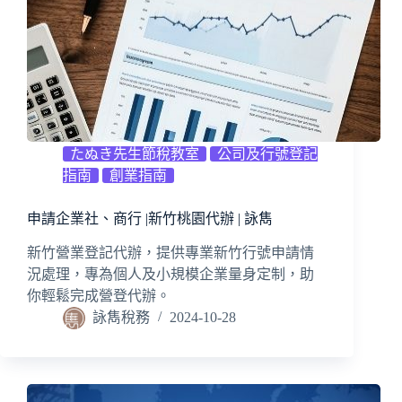
たぬき先生節稅教室
公司及行號登記
指南
創業指南
申請企業社、商行 |新竹桃園代辦 | 詠雋
新竹營業登記代辦，提供專業新竹行號申請情
況處理，專為個人及小規模企業量身定制，助
你輕鬆完成營登代辦。
詠雋稅務
2024-10-28