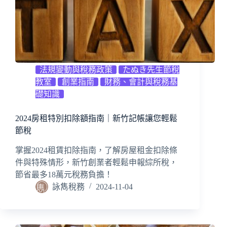
法規變動與稅務政策
たぬき先生節稅
教室
創業指南
財務、會計與稅務基
礎知識
2024房租特別扣除額指南｜新竹記帳讓您輕鬆
節稅
掌握2024租賃扣除指南，了解房屋租金扣除條
件與特殊情形，新竹創業者輕鬆申報綜所稅，
節省最多18萬元稅務負擔！
詠雋稅務
2024-11-04