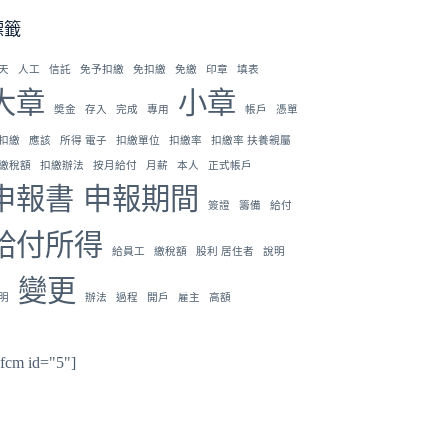
標籤
天
人工
信託
免予扣繳
免扣繳
免繳
印章
填表
大章
小章
奬金
存入
完成
專用
帳戶
憑單
扣繳
應該
所得 電子
扣繳單位
扣繳率
扣繳率 扶養親屬
繳稅額
扣繳辦法
按月給付
月薪
本人
正式帳戶
申報書
申報期間
簽證
籌備
給付
給付所得
給員工
繳稅額
股利 居住者
說明
變更
明
辦法
過程
開戶
雇主
高額
hfcm id="5"]