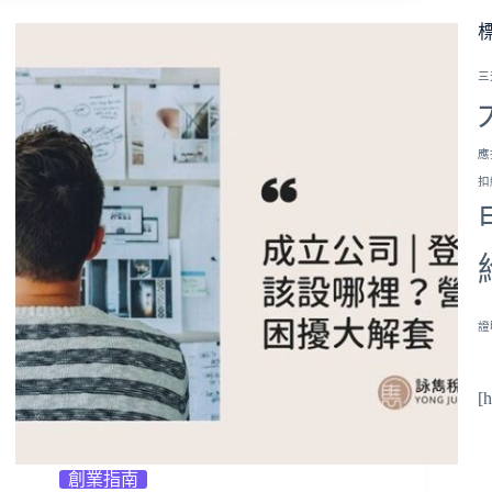
三
應
扣
證
[
創業指南