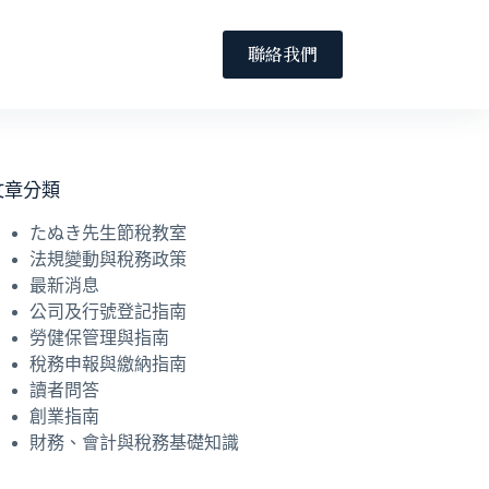
聯絡我們
文章分類
たぬき先生節稅教室
法規變動與稅務政策
最新消息
公司及行號登記指南
勞健保管理與指南
稅務申報與繳納指南
讀者問答
創業指南
財務、會計與稅務基礎知識